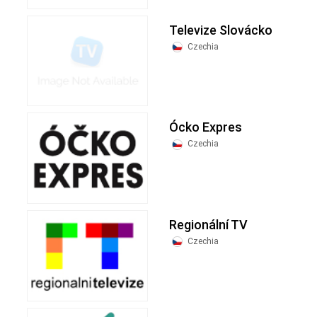
Televize Slovácko
Czechia
Ócko Expres
Czechia
Regionální TV
Czechia