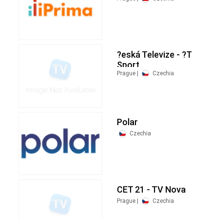
?eská Televize - ?T
Sport
Prague |
Czechia
Polar
Czechia
CET 21 - TV Nova
Prague |
Czechia