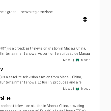
ine e gratis — senza registrazione.
 is a broadcast television station in Macau, China,
d Entertainment shows. As part of Teledifusão de Macau
 produces and airs Portuguese language newscasts as
Macau |
Macao
rtainment TV series.
TV
ese: 澳視澳門) owned by TDM - Teledifusão de Macau, S.
 a satellite television station from Macau, China,
adcasting channel in Macau It is free-to-air, and in the
d Entertainment shows. Lotus TV produces and airs
. It is mainly focused on local news and informative
ial and economic information, and entertainment TV
"TDM News", "Macau Forum"and "Financial Magazine"
Macau |
Macao
ternational films.
es local living programs such as "Our people, our life" etc.
élite
roadcast television station in Macau, China, providing