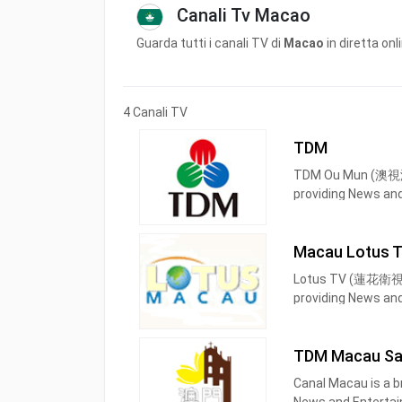
Canali Tv Macao
Guarda tutti i canali TV di
Macao
in diretta onl
4 Canali TV
TDM
TDM Ou Mun (澳視澳門)
providing News an
(TDM), TDM Ou Mun
well as airing ente
Macau Lotus 
TDM Ou Mun (Chin
Lotus TV (蓮花衛視) is
A., is the first bro
providing News an
Cantonese language
newscasts, financ
programs such as 
series as well as in
etc. Also, it includ
TDM Macau Sat
Canal Macau is a b